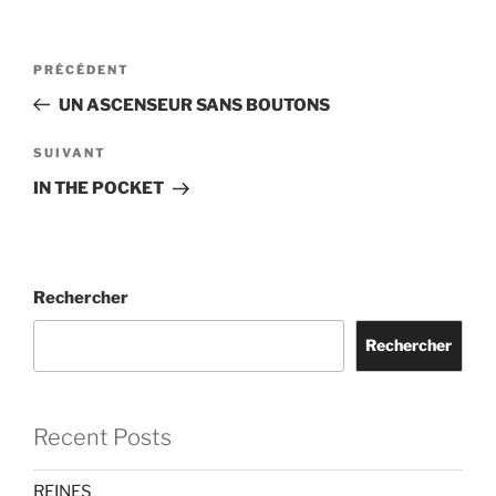
Navigation
Article
PRÉCÉDENT
de
précédent
UN ASCENSEUR SANS BOUTONS
l’article
Article
SUIVANT
suivant
IN THE POCKET
Rechercher
Rechercher
Recent Posts
REINES