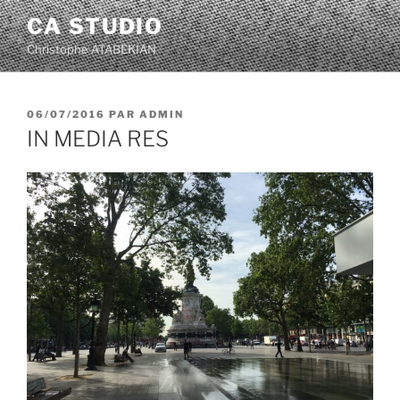
Aller
CA STUDIO
au
Christophe ATABEKIAN
contenu
principal
PUBLIÉ
06/07/2016
PAR
ADMIN
LE
IN MEDIA RES