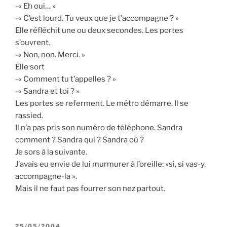
-« Eh oui… »
-« C’est lourd. Tu veux que je t’accompagne ? »
Elle réfléchit une ou deux secondes. Les portes
s’ouvrent.
-« Non, non. Merci. »
Elle sort
-« Comment tu t’appelles ? »
-« Sandra et toi ? »
Les portes se referment. Le métro démarre. Il se
rassied.
Il n’a pas pris son numéro de téléphone. Sandra
comment ? Sandra qui ? Sandra où ?
Je sors à la suivante.
J’avais eu envie de lui murmurer à l’oreille: »si, si vas-y,
accompagne-la ».
Mais il ne faut pas fourrer son nez partout.
PUBLIÉ
25/05/2004