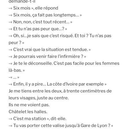
demande-t-il
-« Six mois », elle répond
-« Six mois, ça fait pas longtemps… »
-« Non, non, c’est tout récent… »
-« Et tu n’as pas peur que…? »
-« Oh, si…je sais que c’est risqué. Et toi ? Tu n’as pas
peur ? »
-« C’est vrai que la situation est tendue. »
-« Je pourrais venir faire l’infirmière ? »
-« Je te le déconseille. C’est pas facile pour les femmes
là-bas. »
-« … »
-« Enfin, il y a pire… La côte d’Ivoire par exemple »
Je me tiens entre les deux, à trente centimètres de
leurs visages, juste au centre.
Ils ne me voient pas.
Châtelet les halles.
-« C’est ma station », dit-elle.
-« Tu vas porter cette valise jusqu’à Gare de Lyon ? »