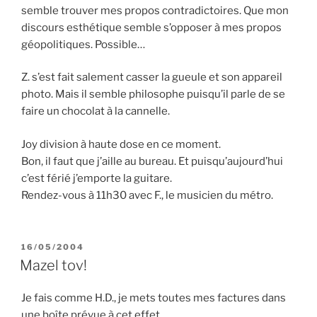
semble trouver mes propos contradictoires. Que mon
discours esthétique semble s’opposer à mes propos
géopolitiques. Possible…
Z. s’est fait salement casser la gueule et son appareil
photo. Mais il semble philosophe puisqu’il parle de se
faire un chocolat à la cannelle.
Joy division à haute dose en ce moment.
Bon, il faut que j’aille au bureau. Et puisqu’aujourd’hui
c’est férié j’emporte la guitare.
Rendez-vous à 11h30 avec F., le musicien du métro.
PUBLIÉ
16/05/2004
LE
Mazel tov!
Je fais comme H.D., je mets toutes mes factures dans
une boîte prévue à cet effet.