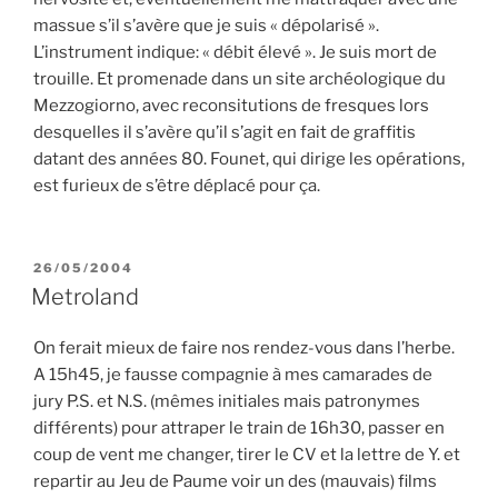
massue s’il s’avère que je suis « dépolarisé ».
L’instrument indique: « débit élevé ». Je suis mort de
trouille. Et promenade dans un site archéologique du
Mezzogiorno, avec reconsitutions de fresques lors
desquelles il s’avère qu’il s’agit en fait de graffitis
datant des années 80. Founet, qui dirige les opérations,
est furieux de s’être déplacé pour ça.
PUBLIÉ
26/05/2004
LE
Metroland
On ferait mieux de faire nos rendez-vous dans l’herbe.
A 15h45, je fausse compagnie à mes camarades de
jury P.S. et N.S. (mêmes initiales mais patronymes
différents) pour attraper le train de 16h30, passer en
coup de vent me changer, tirer le CV et la lettre de Y. et
repartir au Jeu de Paume voir un des (mauvais) films