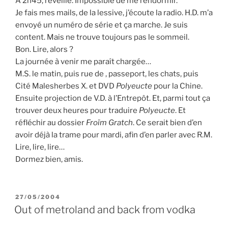
A 2h45, réveillé. Impossible de me rendormir.
Je fais mes mails, de la lessive, j’écoute la radio. H.D. m’a
envoyé un numéro de série et ça marche. Je suis
content. Mais ne trouve toujours pas le sommeil.
Bon. Lire, alors ?
La journée à venir me paraît chargée…
M.S. le matin, puis rue de , passeport, les chats, puis
Cité Malesherbes X. et DVD
Polyeucte
pour la Chine.
Ensuite projection de V.D. à l’Entrepôt. Et, parmi tout ça
trouver deux heures pour traduire
Polyeucte
. Et
réfléchir au dossier
Froïm Gratch
. Ce serait bien d’en
avoir déjà la trame pour mardi, afin d’en parler avec R.M.
Lire, lire, lire…
Dormez bien, amis.
PUBLIÉ
27/05/2004
LE
Out of metroland and back from vodka