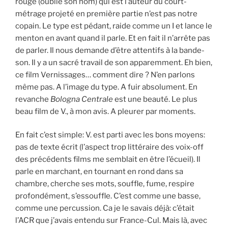
rouge (oublié son nom) qui est l’auteur du court-
métrage projeté en première partie n’est pas notre
copain. Le type est pédant, raide comme un I et lance le
menton en avant quand il parle. Et en fait il n’arrête pas
de parler. Il nous demande d’être attentifs à la bande-
son. Il y a un sacré travail de son apparemment. Eh bien,
ce film Vernissages… comment dire ? N’en parlons
même pas. A l’image du type. A fuir absolument. En
revanche
Bologna Centrale
est une beauté. Le plus
beau film de V., à mon avis. A pleurer par moments.
En fait c’est simple: V. est parti avec les bons moyens:
pas de texte écrit (l’aspect trop littéraire des voix-off
des précédents films me semblait en être l’écueil). Il
parle en marchant, en tournant en rond dans sa
chambre, cherche ses mots, souffle, fume, respire
profondément, s’essouffle. C’est comme une basse,
comme une percussion. Ca je le savais déjà: c’était
l’ACR que j’avais entendu sur France-Cul. Mais là, avec