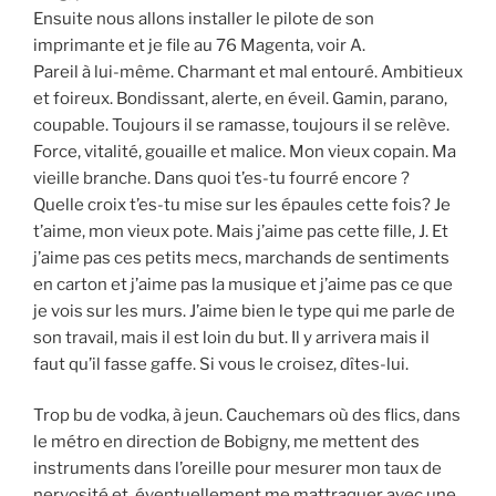
Ensuite nous allons installer le pilote de son
imprimante et je file au 76 Magenta, voir A.
Pareil à lui-même. Charmant et mal entouré. Ambitieux
et foireux. Bondissant, alerte, en éveil. Gamin, parano,
coupable. Toujours il se ramasse, toujours il se relève.
Force, vitalité, gouaille et malice. Mon vieux copain. Ma
vieille branche. Dans quoi t’es-tu fourré encore ?
Quelle croix t’es-tu mise sur les épaules cette fois? Je
t’aime, mon vieux pote. Mais j’aime pas cette fille, J. Et
j’aime pas ces petits mecs, marchands de sentiments
en carton et j’aime pas la musique et j’aime pas ce que
je vois sur les murs. J’aime bien le type qui me parle de
son travail, mais il est loin du but. Il y arrivera mais il
faut qu’il fasse gaffe. Si vous le croisez, dîtes-lui.
Trop bu de vodka, à jeun. Cauchemars où des flics, dans
le métro en direction de Bobigny, me mettent des
instruments dans l’oreille pour mesurer mon taux de
nervosité et, éventuellement me mattraquer avec une