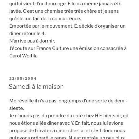
qui lui vient d’un tournage. Elle n’a même jamais été
lavée. C’est une chemise très très chère et je sens
qu’elle me fait de la concurrence.
Emportée par le mouvement, E. décide d’organiser un
dîner retour le 4.
N’arrive pas à dormir.
J’écoute sur France Culture une émission consacrée à
Carol Wojtila.
PUBLIÉ
22/05/2004
LE
Samedi à la maison
Me réveille il n’y a pas longtemps d’une sorte de demi-
sieste.
Je n’aurais pas du prendre du café chez H.F. hier soir, où
nous étions allés dîner avec Y. En fait, nous lui avions
proposé de l’inviter à dîner chez lui et c’est donc nous
qui avons préparé le repas. N. est rentrée un peu plus