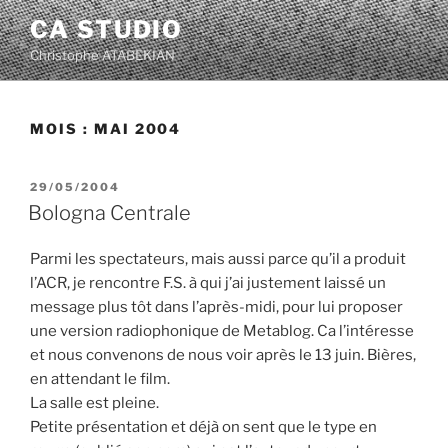
Aller
CA STUDIO
au
Christophe ATABEKIAN
contenu
principal
MOIS :
MAI 2004
PUBLIÉ
29/05/2004
LE
Bologna Centrale
Parmi les spectateurs, mais aussi parce qu’il a produit
l’ACR, je rencontre F.S. à qui j’ai justement laissé un
message plus tôt dans l’après-midi, pour lui proposer
une version radiophonique de Metablog. Ca l’intéresse
et nous convenons de nous voir après le 13 juin. Bières,
en attendant le film.
La salle est pleine.
Petite présentation et déjà on sent que le type en