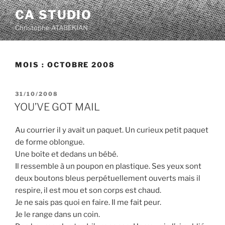
Aller
CA STUDIO
au
Christophe ATABEKIAN
contenu
principal
MOIS :
OCTOBRE 2008
PUBLIÉ
31/10/2008
LE
YOU’VE GOT MAIL
Au courrier il y avait un paquet. Un curieux petit paquet
de forme oblongue.
Une boîte et dedans un bébé.
Il ressemble à un poupon en plastique. Ses yeux sont
deux boutons bleus perpétuellement ouverts mais il
respire, il est mou et son corps est chaud.
Je ne sais pas quoi en faire. Il me fait peur.
Je le range dans un coin.