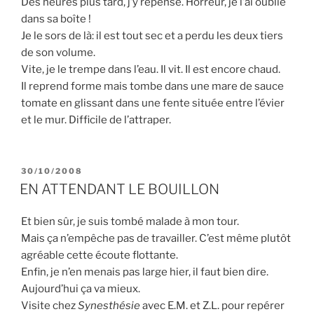
Des heures plus tard, j’y repense. Horreur, je l’ai oublié
dans sa boîte !
Je le sors de là: il est tout sec et a perdu les deux tiers
de son volume.
Vite, je le trempe dans l’eau. Il vit. Il est encore chaud.
Il reprend forme mais tombe dans une mare de sauce
tomate en glissant dans une fente située entre l’évier
et le mur. Difficile de l’attraper.
PUBLIÉ
30/10/2008
LE
EN ATTENDANT LE BOUILLON
Et bien sûr, je suis tombé malade à mon tour.
Mais ça n’empêche pas de travailler. C’est même plutôt
agréable cette écoute flottante.
Enfin, je n’en menais pas large hier, il faut bien dire.
Aujourd’hui ça va mieux.
Visite chez
Synesthésie
avec E.M. et Z.L. pour repérer