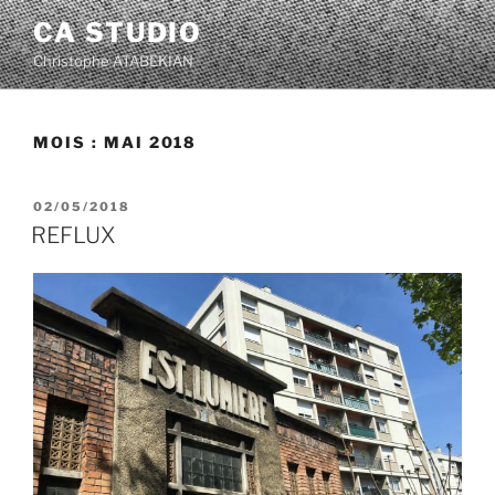
Aller
CA STUDIO
au
Christophe ATABEKIAN
contenu
principal
MOIS :
MAI 2018
PUBLIÉ
02/05/2018
LE
REFLUX