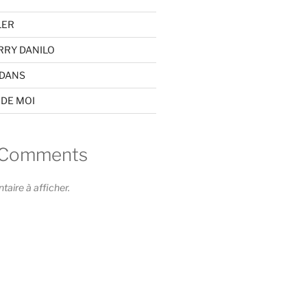
LER
RRY DANILO
EDANS
 DE MOI
 Comments
ire à afficher.