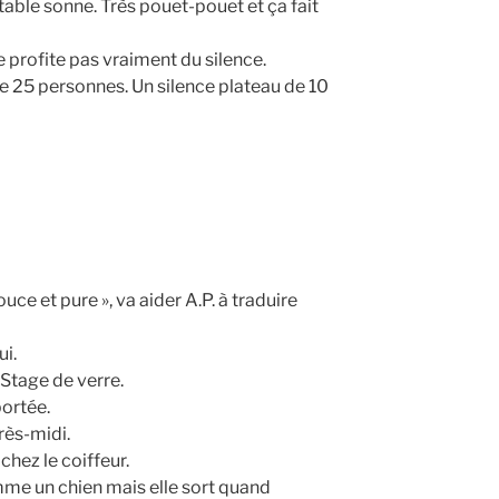
able sonne. Très pouet-pouet et ça fait
e profite pas vraiment du silence.
de 25 personnes. Un silence plateau de 10
ouce et pure », va aider A.P. à traduire
ui.
 Stage de verre.
portée.
rès-midi.
chez le coiffeur.
me un chien mais elle sort quand