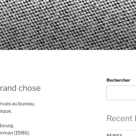
Rechercher
rand chose
rvais au bureau.
esque.
Recent 
ubourg.
erman (1986).
REINES