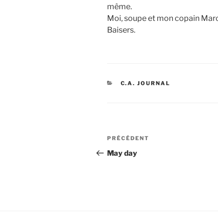
même.
Moi, soupe et mon copain Marc
Baisers.
CATÉGORIES
C.A. JOURNAL
Navigation
Article
PRÉCÉDENT
de
précédent
May day
l’article