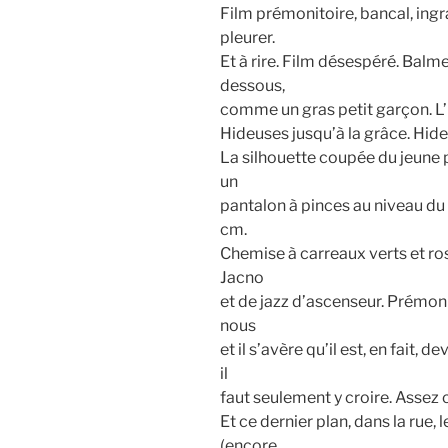
Film prémonitoire, bancal, ingr
pleurer.
Et à rire. Film désespéré. Bal
dessous,
comme un gras petit garçon. L’
Hideuses jusqu’à la grâce. Hide
La silhouette coupée du jeune p
un
pantalon à pinces au niveau du 
cm.
Chemise à carreaux verts et ro
Jacno
et de jazz d’ascenseur. Prémonit
nous
et il s’avère qu’il est, en fait, d
il
faut seulement y croire. Assez c
Et ce dernier plan, dans la rue, 
(encore