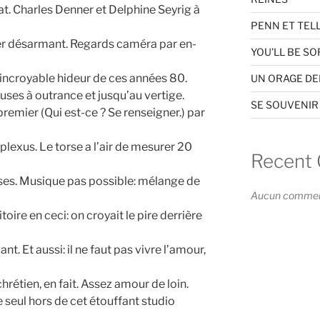
at. Charles Denner et Delphine Seyrig à
PENN ET TEL
mer désarmant. Regards caméra par en-
YOU’LL BE SO
incroyable hideur de ces années 80.
UN ORAGE D
uses à outrance et jusqu’au vertige.
SE SOUVENIR
remier (Qui est-ce ? Se renseigner.) par
plexus. Le torse a l’air de mesurer 20
Recent
ses. Musique pas possible: mélange de
Aucun commenta
oire en ceci: on croyait le pire derrière
evant. Et aussi: il ne faut pas vivre l’amour,
hrétien, en fait. Assez amour de loin.
le seul hors de cet étouffant studio