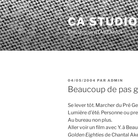
Aller
au
CA STUDIO
contenu
principal
Christophe ATABEKIAN
PUBLIÉ
04/05/2004
PAR
ADMIN
LE
Beaucoup de pas g
Se lever tôt. Marcher du Pré Ge
Lumière d’été. Personne ou pr
Au bureau non plus.
Aller voir un film avec Y. à Bea
Golden Eighties
de Chantal Ak