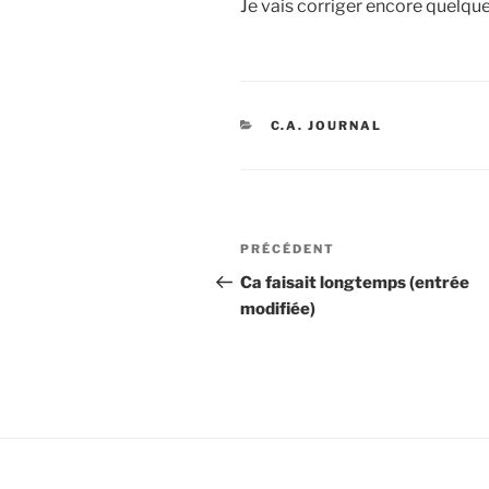
Je vais corriger encore quelque
CATÉGORIES
C.A. JOURNAL
Navigation
Article
PRÉCÉDENT
de
précédent
Ca faisait longtemps (entrée
modifiée)
l’article