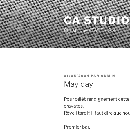
Aller
au
CA STUDIO
contenu
principal
Christophe ATABEKIAN
PUBLIÉ
01/05/2004
PAR
ADMIN
LE
May day
Pour célébrer dignement cette 
cravates.
Réveil tardif. Il faut dire que no
Premier bar.