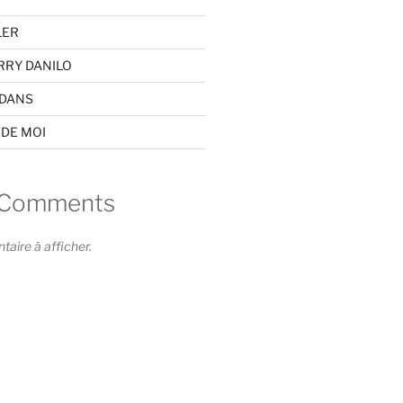
LER
RRY DANILO
EDANS
 DE MOI
 Comments
ire à afficher.