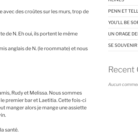
PENN ET TEL
 avec des croûtes sur les murs, trop de
YOU’LL BE SO
e de N. Eh oui, ils portent le même
UN ORAGE D
SE SOUVENIR
 amis anglais de N. (le roommate) et nous
Recent
Aucun commenta
 amis, Rudy et Melissa. Nous sommes
 le premier bar et Laetitia. Cette fois-ci
peut manger alors je mange une assiette
in.
la santé.