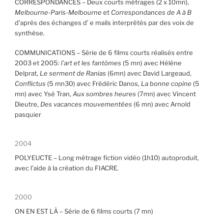
CORRESPONDANCES – Deux courts métrages (2 x 10mn),
Melbourne-Paris-Melbourne
et
Correspondances de A à B
d’après des échanges d’ e mails interprétés par des voix de
synthèse.
COMMUNICATIONS – Série de 6 films courts réalisés entre
2003 et 2005:
l’art et les fantômes
(5 mn) avec Hélène
Delprat,
Le serment de Ranias
(6mn) avec David Largeaud,
Conflictus
(5 mn30) avec Frédéric Danos,
La bonne copine
(5
mn) avec Ysé Tran,
Aux sombres heures
(7mn) avec Vincent
Dieutre,
Des vacances mouvementées
(6 mn) avec Arnold
pasquier
2004
POLYEUCTE – Long métrage fiction vidéo (1h10) autoproduit,
avec l’aide à la création du FIACRE.
2000
ON EN EST LÀ – Série de 6 films courts (7 mn)