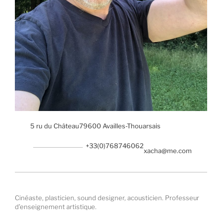
5 ru du Château
79600 Availles-Thouarsais
+33(0)768746062
xacha@me.com
Cinéaste, plasticien, sound designer, acousticien. Professeur
d’enseignement artistique.