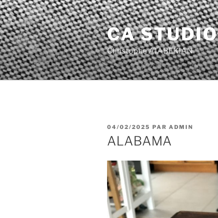
Aller
au
CA STUDIO
contenu
principal
Christophe ATABEKIAN
PUBLIÉ
04/02/2025
PAR
ADMIN
LE
ALABAMA