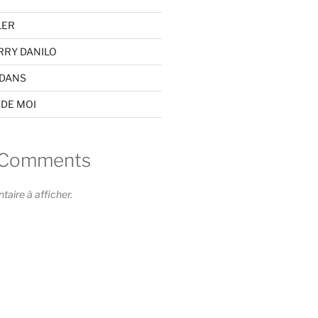
LER
RRY DANILO
EDANS
 DE MOI
 Comments
ire à afficher.