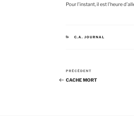
Pour l’instant, il est l’heure d’al
CATÉGORIES
C.A. JOURNAL
Navigation
Article
PRÉCÉDENT
de
précédent
CACHE MORT
l’article