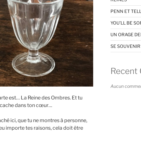
PENN ET TEL
YOU’LL BE SO
UN ORAGE D
SE SOUVENIR
Recent
Aucun commenta
carte est… La Reine des Ombres. Et tu
se cache dans ton cœur…
aché ici, que tu ne montres à personne,
 importe tes raisons, cela doit être