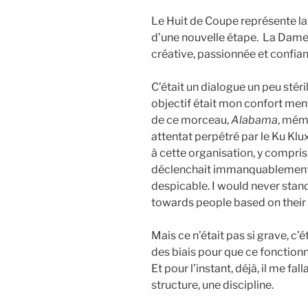
Le Huit de Coupe représente la 
d’une nouvelle étape. La Dame
créative, passionnée et confian
C’était un dialogue un peu stéri
objectif était mon confort ment
de ce morceau,
Alabama
, mémo
attentat perpétré par le Ku Klu
à cette organisation, y compris 
déclenchait immanquablement l
despicable. I would never stan
towards people based on their 
Mais ce n’était pas si grave, c’é
des biais pour que ce fonctionn
Et pour l’instant, déjà, il me fa
structure, une discipline.