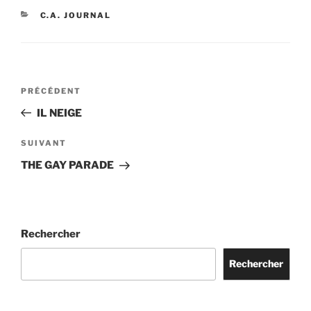
CATÉGORIES
C.A. JOURNAL
Navigation
Article
PRÉCÉDENT
de
précédent
IL NEIGE
l’article
Article
SUIVANT
suivant
THE GAY PARADE
Rechercher
Rechercher