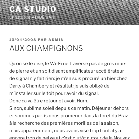
Aller
CA STUDIO
au
Christophe ATABEKIAN
contenu
principal
PUBLIÉ
13/04/2008
PAR
ADMIN
LE
AUX CHAMPIGNONS
Qu’on se le dise, le Wi-Fi ne traverse pas de gros murs
de pierre et un soit disant amplificateur accélérateur
de signal n’y fait rien: je m’en suis procuré un hier chez
Darty à Chambery et résultat: je suis obligé de
m’installer sur le toit pour avoir du signal.
Donc ça va être retour et avoir. Hum…
Sinon, sublime soleil depuis ce matin. Déjeuner dehors
et sommes partis nous promener dans la forêt du Praz
à la recherche des premières morilles de la saison,
mais apparemment, nous avons visé trop haut: il y a
encore trop de neige et c’est plutôt autour de la Nouvaz