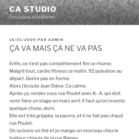
Aller
CA STUDIO
au
Christophe ATABEKIAN
contenu
principal
PUBLIÉ
16/01/2009
PAR
ADMIN
LE
ÇA VA MAIS ÇA NE VA PAS
Enfin, ce n’est pas complètement fini ce rhume.
Malgré tout, cardio fitness ce matin. 92 pulsation au
départ. Genre pas en forme.
Alors j’écoute Jean Daive. Ca calme.
Après ça, rendez vous rue Poulet avec K.-A. qui doit
venir faire un stage en mars avril. Il faut qu’on invente
quelque chose, alors.
Elle est très grippée, la pauvre, et il ne fait pas chaud
rue Poulet.
On va boire un thé et je mange un morceau chez le
traiteur chinois de la rue Ramey.