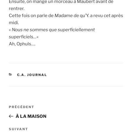
Ensuite, on mange un morceau à Maubert avant de
rentrer.
Cette fois on parle de
Madame de
qu’Y. a revu cet après
midi.
«
Nous ne sommes que superficiellement
superficiels…
«
Ah, Ophuls….
CATÉGORIES
C.A. JOURNAL
Navigation
Article
PRÉCÉDENT
de
précédent
À LA MAISON
l’article
Article
SUIVANT