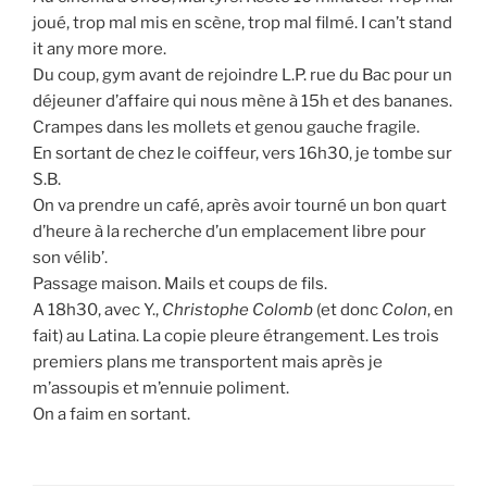
joué, trop mal mis en scène, trop mal filmé. I can’t stand
it any more more.
Du coup, gym avant de rejoindre L.P. rue du Bac pour un
déjeuner d’affaire qui nous mène à 15h et des bananes.
Crampes dans les mollets et genou gauche fragile.
En sortant de chez le coiffeur, vers 16h30, je tombe sur
S.B.
On va prendre un café, après avoir tourné un bon quart
d’heure à la recherche d’un emplacement libre pour
son vélib’.
Passage maison. Mails et coups de fils.
A 18h30, avec Y.,
Christophe Colomb
(et donc
Colon
, en
fait) au Latina. La copie pleure étrangement. Les trois
premiers plans me transportent mais après je
m’assoupis et m’ennuie poliment.
On a faim en sortant.