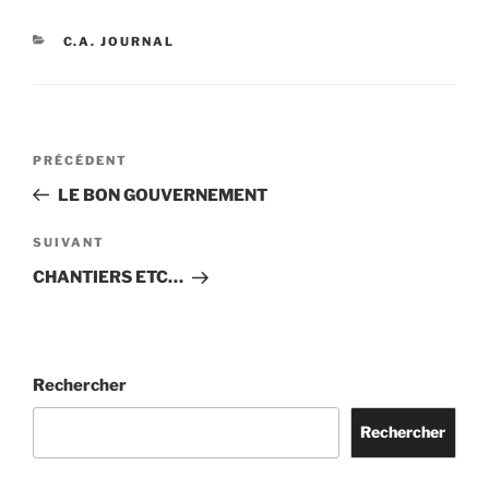
CATÉGORIES
C.A. JOURNAL
Navigation
Article
PRÉCÉDENT
de
précédent
LE BON GOUVERNEMENT
l’article
Article
SUIVANT
suivant
CHANTIERS ETC…
Rechercher
Rechercher