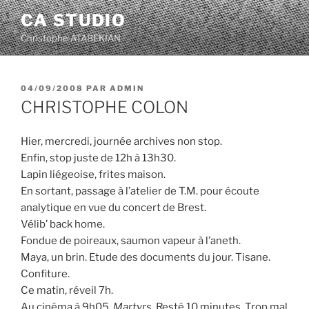
Aller
CA STUDIO
au
Christophe ATABEKIAN
contenu
principal
PUBLIÉ
04/09/2008
PAR
ADMIN
LE
CHRISTOPHE COLON
Hier, mercredi, journée archives non stop.
Enfin, stop juste de 12h à 13h30.
Lapin liégeoise, frites maison.
En sortant, passage à l’atelier de T.M. pour écoute
analytique en vue du concert de Brest.
Vélib’ back home.
Fondue de poireaux, saumon vapeur à l’aneth.
Maya, un brin. Etude des documents du jour. Tisane.
Confiture.
Ce matin, réveil 7h.
Au cinéma à 9h05,
Martyrs
. Resté 10 minutes. Trop mal