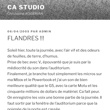
Aller
CA STUDIO
au
Christophe ATABEKIAN
contenu
principal
PUBLIÉ
06/04/2005
PAR
ADMIN
LE
FLANDRES !!!
Soleil hier, toute la journée, avec l’air vif et des odeurs
de feuilles, de terre, d’humus.
Prise de bec avec V., épouvanté que je suis par la
médiocrité du son dans l’auditorium.
Finalement, je branche tout simplement les micros sur
ma Mbox et le Powerbook et j’ai un son de bien
meilleure qualité que le G5, avec la carte Motu et les
cinquante millions de dollars de matériel. Ca fait peur.
On enregistre les voix une bonne partie de la journée. Il
faut sortir par la fenêtre de l’auditorium parce que la
poignée de la porte est cassée.