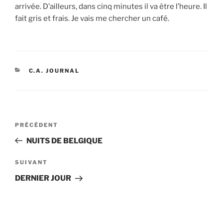
arrivée. D’ailleurs, dans cinq minutes il va être l’heure. Il
fait gris et frais. Je vais me chercher un café.
CATÉGORIES
C.A. JOURNAL
Navigation
Article
PRÉCÉDENT
de
précédent
NUITS DE BELGIQUE
l’article
Article
SUIVANT
suivant
DERNIER JOUR