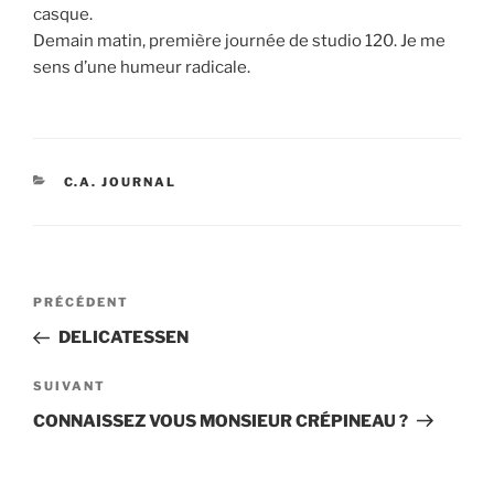
casque.
Demain matin, première journée de studio 120. Je me
sens d’une humeur radicale.
CATÉGORIES
C.A. JOURNAL
Navigation
Article
PRÉCÉDENT
de
précédent
DELICATESSEN
l’article
Article
SUIVANT
suivant
CONNAISSEZ VOUS MONSIEUR CRÉPINEAU ?