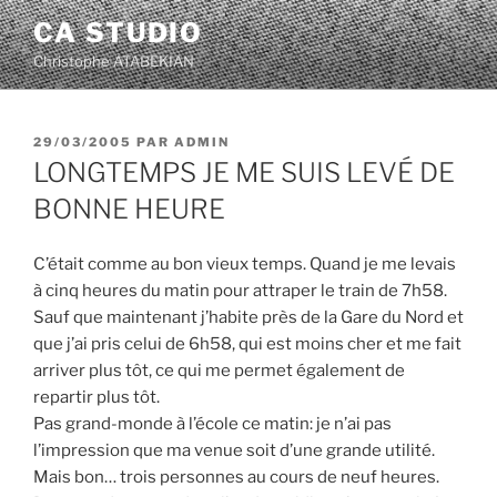
Aller
CA STUDIO
au
Christophe ATABEKIAN
contenu
principal
PUBLIÉ
29/03/2005
PAR
ADMIN
LE
LONGTEMPS JE ME SUIS LEVÉ DE
BONNE HEURE
C’était comme au bon vieux temps. Quand je me levais
à cinq heures du matin pour attraper le train de 7h58.
Sauf que maintenant j’habite près de la Gare du Nord et
que j’ai pris celui de 6h58, qui est moins cher et me fait
arriver plus tôt, ce qui me permet également de
repartir plus tôt.
Pas grand-monde à l’école ce matin: je n’ai pas
l’impression que ma venue soit d’une grande utilité.
Mais bon… trois personnes au cours de neuf heures.