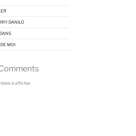
LER
RRY DANILO
EDANS
 DE MOI
 Comments
ire à afficher.