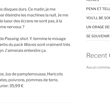
PENN ET TEL
 disques durs. Ce matin, je me
par éteindre les machines la nuit. Je me
YOU’LL BE SO
a lueur des écrans ne sont pas, à la
tème nerveux ?
UN ORAGE D
SE SOUVENIR
 de
Passing shot
. Y. termine le mixage
éverbs du pack
Waves
sont vraiment très
gn
. J’aimerais entendre ça.
Recent
Aucun commenta
pe, Jus de pamplemousse, Haricots
ates, poivrons, pommes de terre,
urier: 35,99 €