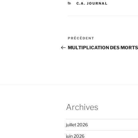
CATÉGORIES
C.A. JOURNAL
Navigation
Article
PRÉCÉDENT
de
précédent
MULTIPLICATION DES MORTS
l’article
Archives
juillet 2026
juin 2026