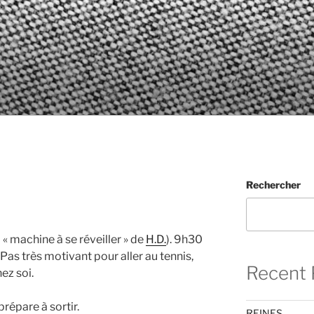
Rechercher
a « machine à se réveiller » de
H.D.
). 9h30
 Pas très motivant pour aller au tennis,
Recent 
ez soi.
répare à sortir.
REINES