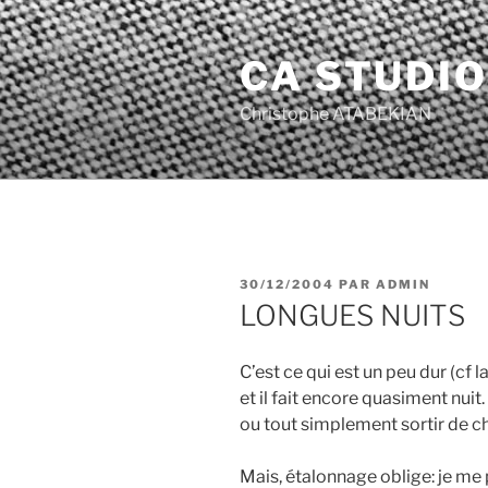
Aller
au
CA STUDIO
contenu
principal
Christophe ATABEKIAN
PUBLIÉ
30/12/2004
PAR
ADMIN
LE
LONGUES NUITS
C’est ce qui est un peu dur (cf l
et il fait encore quasiment nuit.
ou tout simplement sortir de ch
Mais, étalonnage oblige: je me p