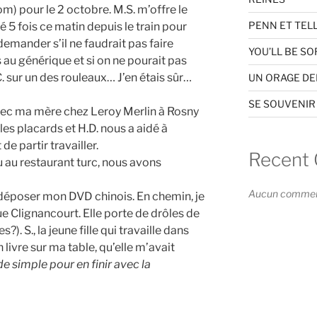
om) pour le 2 octobre. M.S. m’offre le
PENN ET TEL
 5 fois ce matin depuis le train pour
demander s’il ne faudrait pas faire
YOU’LL BE SO
au générique et si on ne pourait pas
C. sur un des rouleaux… J’en étais sûr…
UN ORAGE D
SE SOUVENIR
 avec ma mère chez Leroy Merlin à Rosny
les placards et H.D. nous a aidé à
de partir travailler.
Recent
au restaurant turc, nous avons
Aucun commenta
 déposer mon DVD chinois. En chemin, je
ue Clignancourt. Elle porte de drôles de
?). S., la jeune fille qui travaille dans
ivre sur ma table, qu’elle m’avait
 simple pour en finir avec la