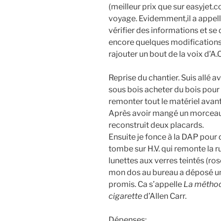
(meilleur prix que sur easyjet.c
voyage. Evidemment,il a appellé
vérifier des informations et se 
encore quelques modifications 
rajouter un bout de la voix d’A.
Reprise du chantier. Suis allé
sous bois acheter du bois pour 
remonter tout le matériel avant 
Après avoir mangé un morceau 
reconstruit deux placards.
Ensuite je fonce à la DAP pour
tombe sur H.V. qui remonte la r
lunettes aux verres teintés (roses
mon dos au bureau a déposé un l
promis. Ca s’appelle
La méthode
cigarette
d’Allen Carr.
Dépenses: