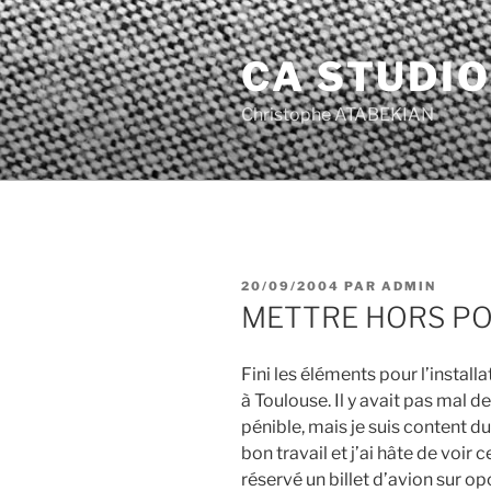
Aller
au
CA STUDIO
contenu
principal
Christophe ATABEKIAN
PUBLIÉ
20/09/2004
PAR
ADMIN
LE
METTRE HORS PO
Fini les éléments pour l’instal
à Toulouse. Il y avait pas mal de
pénible, mais je suis content d
bon travail et j’ai hâte de voir c
réservé un billet d’avion sur op