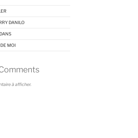
LER
RRY DANILO
EDANS
 DE MOI
 Comments
ire à afficher.