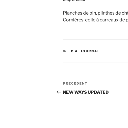
Planches de pin, plinthes de c
Cornières, colle à carreaux de p
CATÉGORIES
C.A. JOURNAL
Navigation
Article
PRÉCÉDENT
de
précédent
NEW WAYS UPDATED
l’article