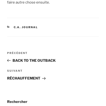
faire autre chose ensuite.
CATÉGORIES
C.A. JOURNAL
Navigation
Article
PRÉCÉDENT
de
précédent
BACK TO THE OUTBACK
l’article
Article
SUIVANT
suivant
RÉCHAUFFEMENT
Rechercher