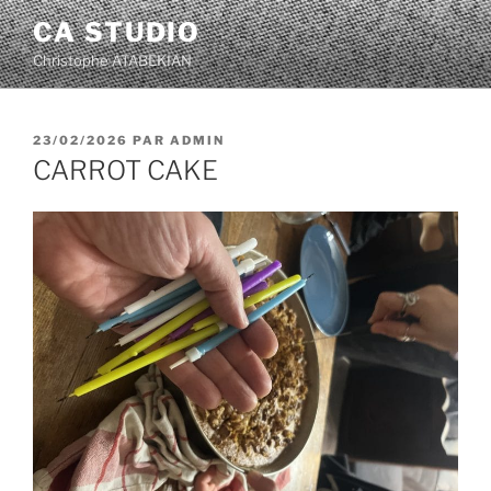
Aller
CA STUDIO
au
Christophe ATABEKIAN
contenu
principal
PUBLIÉ
23/02/2026
PAR
ADMIN
LE
CARROT CAKE