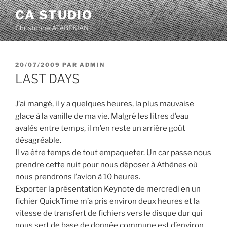
Aller
CA STUDIO
au
Christophe ATABEKIAN
contenu
principal
PUBLIÉ
20/07/2009
PAR
ADMIN
LE
LAST DAYS
J’ai mangé, il y a quelques heures, la plus mauvaise
glace à la vanille de ma vie. Malgré les litres d’eau
avalés entre temps, il m’en reste un arrière goût
désagréable.
Il va être temps de tout empaqueter. Un car passe nous
prendre cette nuit pour nous déposer à Athènes où
nous prendrons l’avion à 10 heures.
Exporter la présentation Keynote de mercredi en un
fichier QuickTime m’a pris environ deux heures et la
vitesse de transfert de fichiers vers le disque dur qui
nous sert de base de donnée commune est d’environ