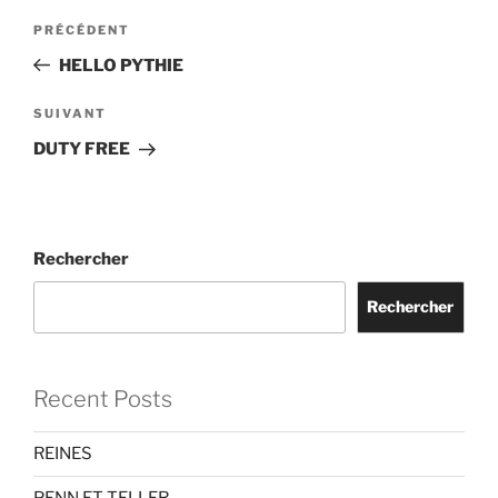
Navigation
Article
PRÉCÉDENT
de
précédent
HELLO PYTHIE
l’article
Article
SUIVANT
suivant
DUTY FREE
Rechercher
Rechercher
Recent Posts
REINES