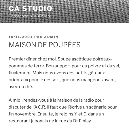
Aller
CA STUDIO
au
Christophe ATABEKIAN
contenu
principal
PUBLIÉ
10/11/2004
PAR
ADMIN
LE
MAISON DE POUPÉES
Premier dîner chez moi. Soupe ascétique poireaux-
pommes de terre. Bon support pour du poivre et du sel,
finalement. Mais nous avons des petits gâteaux
orientaux pour le dessert, que nous mangeons avant,
avec du thé.
A midi, rendez-vous à la maison de la radio pour
discuter de l’A.C.R. Il faut que j’écrive un scénario pour
fin novembre. Ensuite, je rejoins Y. et D. dans un
restaurant japonais de la rue du Dr Finlay.