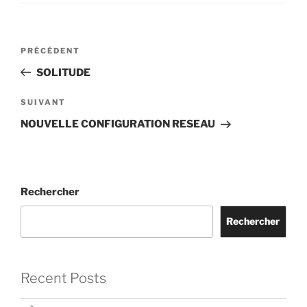
Navigation
Article
PRÉCÉDENT
de
précédent
SOLITUDE
l’article
Article
SUIVANT
suivant
NOUVELLE CONFIGURATION RESEAU
Rechercher
Rechercher
Recent Posts