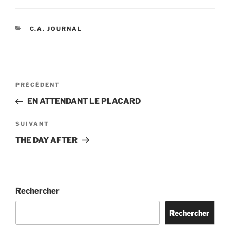
CATÉGORIES
C.A. JOURNAL
Navigation
Article
PRÉCÉDENT
de
précédent
EN ATTENDANT LE PLACARD
l’article
Article
SUIVANT
suivant
THE DAY AFTER
Rechercher
Rechercher