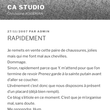
Aller
CA STUDIO
au
Christophe ATABEKIAN
contenu
principal
PUBLIÉ
27/11/2007
PAR
ADMIN
LE
RAPIDEMENT
Je remets en vente cette paire de chaussures, jolies
mais qui me font mal aux chevilles.
Dommage.
Sinon, rapidement parce que Y. m’attend pour que l’on
termine de revoir
Prenez garde à la sainte putain
avant
d’aller se coucher.
L’événement c’est donc que nous disposons à présent
d’un placard (déjà bien rempli).
Ce blog s’étiole en ce moment. C’est que je m’organise
mal, sans doute.
Me reprendre. Hum…