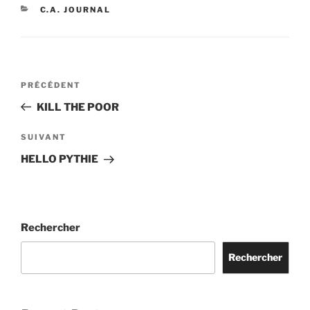
CATÉGORIES
C.A. JOURNAL
Navigation
Article
PRÉCÉDENT
de
précédent
KILL THE POOR
l’article
Article
SUIVANT
suivant
HELLO PYTHIE
Rechercher
Rechercher