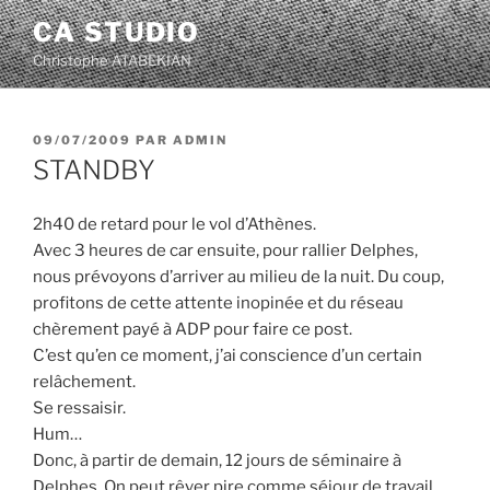
Aller
CA STUDIO
au
Christophe ATABEKIAN
contenu
principal
PUBLIÉ
09/07/2009
PAR
ADMIN
LE
STANDBY
2h40 de retard pour le vol d’Athènes.
Avec 3 heures de car ensuite, pour rallier Delphes,
nous prévoyons d’arriver au milieu de la nuit. Du coup,
profitons de cette attente inopinée et du réseau
chèrement payé à ADP pour faire ce post.
C’est qu’en ce moment, j’ai conscience d’un certain
relâchement.
Se ressaisir.
Hum…
Donc, à partir de demain, 12 jours de séminaire à
Delphes. On peut rêver pire comme séjour de travail.