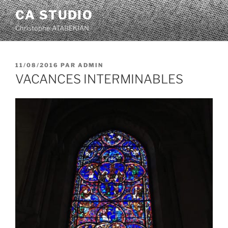
Aller
CA STUDIO
au
Christophe ATABEKIAN
contenu
principal
PUBLIÉ
11/08/2016
PAR
ADMIN
LE
VACANCES INTERMINABLES