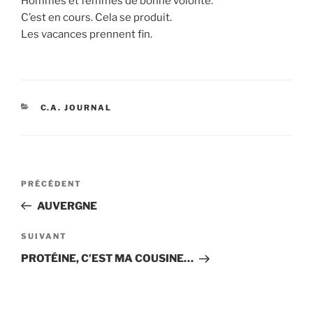
Hommes et femmes de bonne volonté.
C’est en cours. Cela se produit.
Les vacances prennent fin.
CATÉGORIES
C.A. JOURNAL
Navigation
Article
PRÉCÉDENT
de
précédent
AUVERGNE
l’article
Article
SUIVANT
suivant
PROTÉINE, C’EST MA COUSINE…