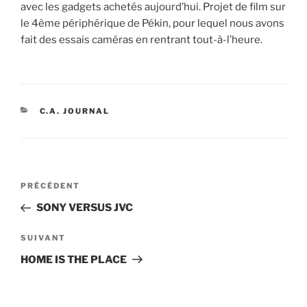
avec les gadgets achetés aujourd’hui. Projet de film sur
le 4ème périphérique de Pékin, pour lequel nous avons
fait des essais caméras en rentrant tout-à-l’heure.
CATÉGORIES
C.A. JOURNAL
Navigation
Article
PRÉCÉDENT
de
précédent
SONY VERSUS JVC
l’article
Article
SUIVANT
suivant
HOME IS THE PLACE