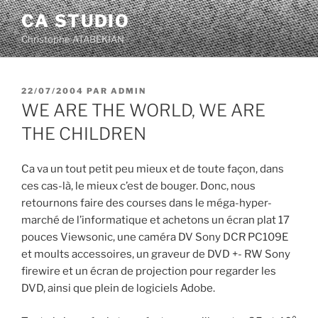
Aller
CA STUDIO
au
Christophe ATABEKIAN
contenu
principal
PUBLIÉ
22/07/2004
PAR
ADMIN
LE
WE ARE THE WORLD, WE ARE
THE CHILDREN
Ca va un tout petit peu mieux et de toute façon, dans
ces cas-là, le mieux c’est de bouger. Donc, nous
retournons faire des courses dans le méga-hyper-
marché de l’informatique et achetons un écran plat 17
pouces Viewsonic, une caméra DV Sony DCR PC109E
et moults accessoires, un graveur de DVD +- RW Sony
firewire et un écran de projection pour regarder les
DVD, ainsi que plein de logiciels Adobe.