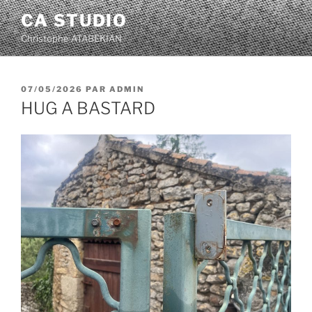
Aller
CA STUDIO
au
Christophe ATABEKIAN
contenu
principal
PUBLIÉ
07/05/2026
PAR
ADMIN
LE
HUG A BASTARD