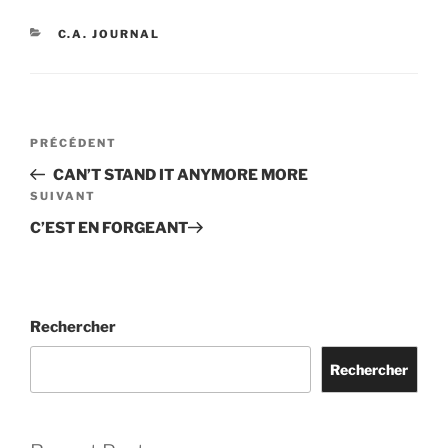
CATÉGORIES
C.A. JOURNAL
Navigation
Article
PRÉCÉDENT
de
précédent
CAN’T STAND IT ANYMORE MORE
l’article
Article
SUIVANT
suivant
C’EST EN FORGEANT
Rechercher
Rechercher