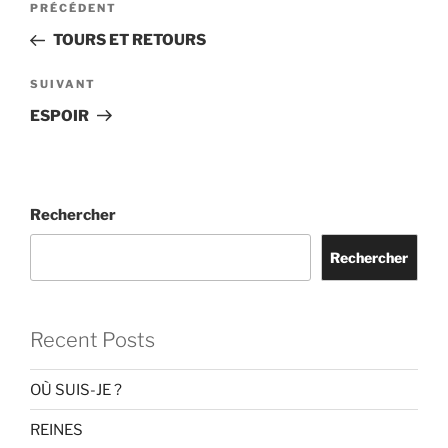
Article
PRÉCÉDENT
de
précédent
TOURS ET RETOURS
l’article
Article
SUIVANT
suivant
ESPOIR
Rechercher
Rechercher
Recent Posts
OÙ SUIS-JE ?
REINES