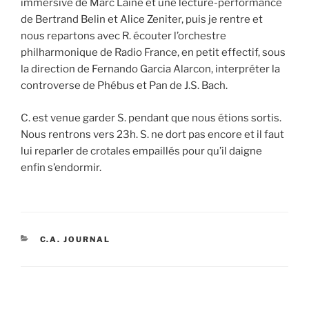
immersive de Marc Lainé et une lecture-performance
de Bertrand Belin et Alice Zeniter, puis je rentre et
nous repartons avec R. écouter l’orchestre
philharmonique de Radio France, en petit effectif, sous
la direction de Fernando Garcia Alarcon, interpréter la
controverse de Phébus et Pan de J.S. Bach.
C. est venue garder S. pendant que nous étions sortis.
Nous rentrons vers 23h. S. ne dort pas encore et il faut
lui reparler de crotales empaillés pour qu’il daigne
enfin s’endormir.
CATÉGORIES
C.A. JOURNAL
Navigation