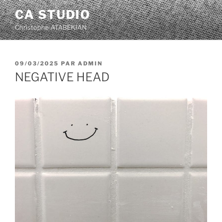
Aller
CA STUDIO
au
Christophe ATABEKIAN
contenu
principal
PUBLIÉ
09/03/2025
PAR
ADMIN
LE
NEGATIVE HEAD